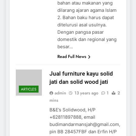
bahan atau makanan yang
dilarang ajaran agama Islam
2. Bahan baku harus dapat
ditelurusi asal usulnya.
Dengan pangsa pasar
domestik dan regional yang
besar…
Read Full News
Jual furniture kayu solid
jati dan solid wood jati
ARTICLES
admin
13 years ago
1
2
mins
B&E’s Solidwood, H/P
+62811897888, email
budimandarmansjah@gmail.com,
pin BB 28457FBF dan Erfin H/P