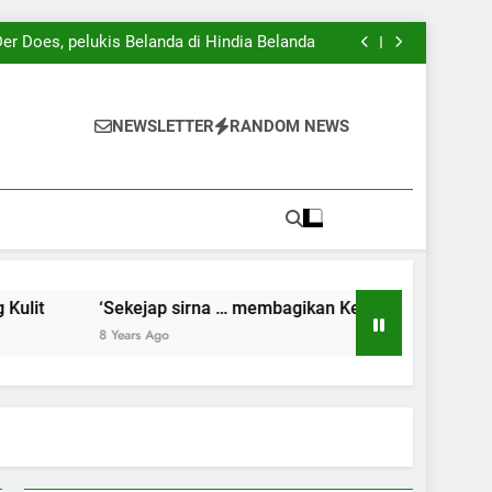
Kenangan dan Harapan’ karya iPan Lasuang
ng) Gambuh, pameran tunggal iPan Lasuang
er Does, pelukis Belanda di Hindia Belanda
Pertunjukan Wayang Kulit
Kenangan dan Harapan’ karya iPan Lasuang
ng) Gambuh, pameran tunggal iPan Lasuang
er Does, pelukis Belanda di Hindia Belanda
NEWSLETTER
RANDOM NEWS
Pertunjukan Wayang Kulit
Kenangan dan Harapan’ karya iPan Lasuang
‘Sekejap sirna … membagikan Kenangan dan Harapan’ kary
8 Years Ago