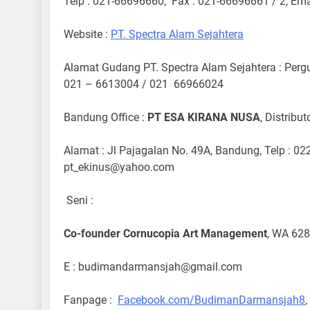
Telp : 021-66696660, Fax : 021-66696661 / 2, Em
Website :
PT. Spectra Alam Sejahtera
Alamat Gudang PT. Spectra Alam Sejahtera : Perg
021 – 6613004 / 021 66966024
Bandung Office :
PT ESA KIRANA NUSA
, Distrib
Alamat : Jl Pajagalan No. 49A, Bandung, Telp : 02
pt_ekinus@yahoo.com
Seni :
Co-founder Cornucopia Art Management
, WA 62
E : budimandarmansjah@gmail.com
Fanpage :
Facebook.com/BudimanDarmansjah8