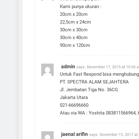
Kami punya ukuran :
20cm x 20cm
22,5cm x 24cm
30cm x 30cm
30cm x 40cm
90cm x 120cm
admin
says:
November 17, 2015 at 10:06 
Untuk Fast Respond bisa menghubungi
PT. SPECTRA ALAM SEJAHTERA
Jl. Jembatan Tiga No. 36CG
Jakarta Utara
021-66696660
Atau via WA : Yoshita 083811566964
jaenal arifin
says:
November 15, 2017 at