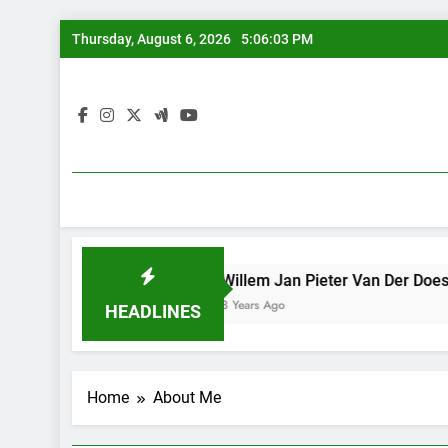
Skip
Thursday, August 6, 2026
5:06:04 PM
to
content
 iPan Lasuang
Willem Jan Pieter Van Der Does, pelukis 
8 Years Ago
HEADLINES
Home
About Me