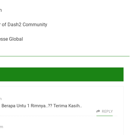
n
 of Dash2 Community
esse Global
m
 Berapa Untu 1 Rimnya..?? Terima Kasih..
REPLY
am