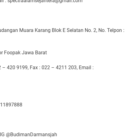
ail : spectraalamsejahtera@gmail.com
udangan Muara Karang Blok E Selatan No. 2, No. Telpon :
utor Foopak Jawa Barat
2 – 420 9199, Fax : 022 – 4211 203, Email :
811897888
, IG @BudimanDarmansjah