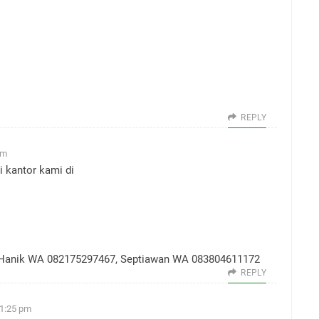
REPLY
am
 kantor kami di
, Hanik WA 082175297467, Septiawan WA 083804611172
REPLY
 1:25 pm