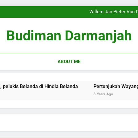
‘Sekejap sirna … membagikan 
Pembingkaian Ulang (Reframi
Willem Jan Pieter Van D
‘Sekejap sirna … membagikan 
Pembingkaian Ulang (Reframi
Budiman Darmanjah
Willem Jan Pieter Van D
‘Sekejap sirna … membagikan 
ABOUT ME
Belanda di Hindia Belanda
Pertunjukan Wayang Kulit
8 Years Ago