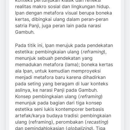
konteks pertunjukan klasik dan refleksi
realitas makro sosial dan lingkungan hidup.
Ipan dengan metafora visual berupa boneka
kertas, dibingkai ulang dalam peran-peran
satria Panji, juga peran lain pada narasi
Gambuh.
Pada titik ini, Ipan merujuk pada pendekatan
estetika: pembingkaian ulang (
reframing
),
menunjuk sebuah pendekatan yang
memadukan metafora (lama); boneka kertas
ala Ipan, untuk kemudian memproyeksi
menjadi metafora baru karena dihadirkan
pada seting yang beragam di luar konteks
aslinya, ke narasi Panji pada Gambuh.
Konsep pembingkaian ulang (
reframing
)
menunjuk pada bagian dari tiga konsep
estetika seni lukis kontemporer berbasis
artefak/karya budaya tradisi: pembingkaian
ulang (reframing), perombakan (
recasting
)
dan pemindahlokasian (
globalizing
). Tiga