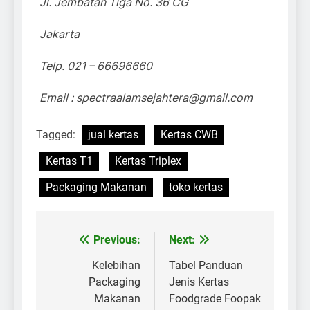
Jl. Jembatan Tiga No. 36 CG
Jakarta
Telp. 021 – 66696660
Email : spectraalamsejahtera@gmail.com
Tagged:
jual kertas
Kertas CWB
Kertas T1
Kertas Triplex
Packaging Makanan
toko kertas
Previous:
Next:
Post
navigation
Kelebihan
Tabel Panduan
Packaging
Jenis Kertas
Makanan
Foodgrade Foopak