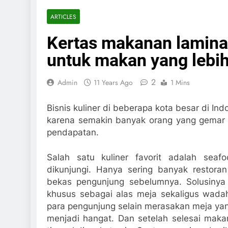
ARTICLES
Kertas makanan lamina
untuk makan yang leb
2
Admin
11 Years Ago
1 Mins
Bisnis kuliner di beberapa kota besar di I
karena semakin banyak orang yang gemar
pendapatan.
Salah satu kuliner favorit adalah seaf
dikunjungi. Hanya sering banyak restor
bekas pengunjung sebelumnya. Solusiny
khusus sebagai alas meja sekaligus wad
para pengunjung selain merasakan meja ya
menjadi hangat. Dan setelah selesai mak