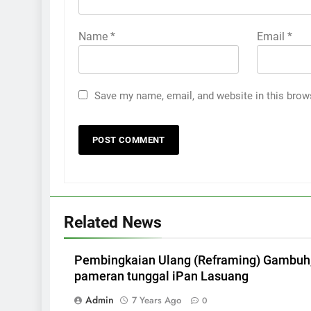
Name
*
Email
*
Save my name, email, and website in this brow
Related News
Pembingkaian Ulang (Reframing) Gambuh
pameran tunggal iPan Lasuang
Admin
7 Years Ago
0