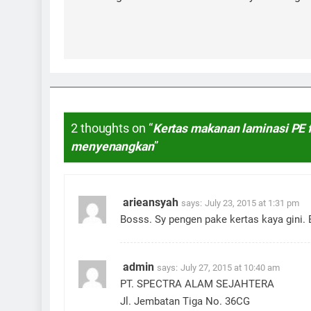
2 thoughts on “
Kertas makanan laminasi PE 
menyenangkan
”
arieansyah
says:
July 23, 2015 at 1:31 pm
Bosss. Sy pengen pake kertas kaya gini.
admin
says:
July 27, 2015 at 10:40 am
PT. SPECTRA ALAM SEJAHTERA
Jl. Jembatan Tiga No. 36CG