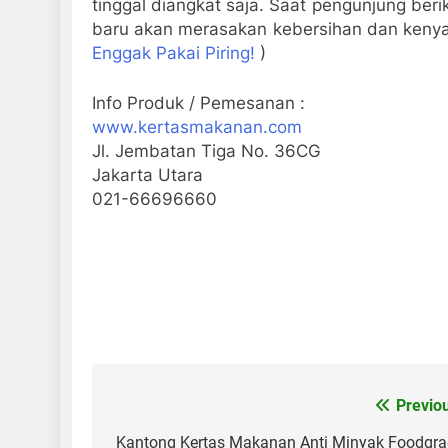
tinggal diangkat saja. Saat pengunjung ber
baru akan merasakan kebersihan dan keny
Enggak Pakai Piring!
)
Info Produk / Pemesanan :
www.kertasmakanan.com
Jl. Jembatan Tiga No. 36CG
Jakarta Utara
021-66696660
Previo
Post
navigation
Kantong Kertas Makanan Anti Minyak Foodgr