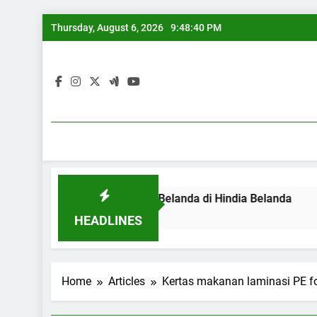
Skip
Thursday, August 6, 2026
9:48:40 PM
to
content
 Van Der Does, pelukis Belanda di Hindia Belanda
Pertun
8 Years 
HEADLINES
Home
Articles
Kertas makanan laminasi PE 