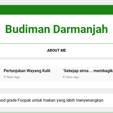
Pembingkaian Ulang (Reframi
Willem Jan Pieter Van D
‘Sekejap sirna … membagikan 
Pembingkaian Ulang (Reframi
Willem Jan Pieter Van D
Budiman Darmanjah
‘Sekejap sirna … membagikan 
ABOUT ME
jukan Wayang Kulit
‘Sekejap sirna … membagikan Kenan
Ago
8 Years Ago
food grade Foopak untuk makan yang lebih menyenangkan