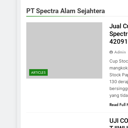
PT Spectra Alam Sejahtera
Jual C
Spect
4209
Admin
Cup Stoc
mangkok 
ARTICLES
Stock Pa
130 dera
bersingg
yang tida
Read Full
UJI C