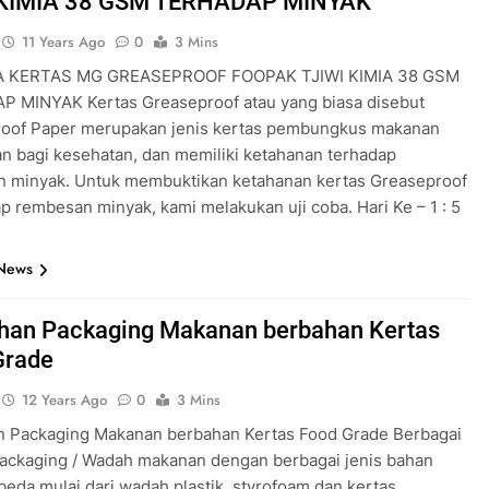
 KIMIA 38 GSM TERHADAP MINYAK
11 Years Ago
0
3 Mins
A KERTAS MG GREASEPROOF FOOPAK TJIWI KIMIA 38 GSM
 MINYAK Kertas Greaseproof atau yang biasa disebut
oof Paper merupakan jenis kertas pembungkus makanan
n bagi kesehatan, dan memiliki ketahanan terhadap
 minyak. Untuk membuktikan ketahanan kertas Greaseproof
ap rembesan minyak, kami melakukan uji coba. Hari Ke – 1 : 5
 News
ihan Packaging Makanan berbahan Kertas
Grade
12 Years Ago
0
3 Mins
n Packaging Makanan berbahan Kertas Food Grade Berbagai
ckaging / Wadah makanan dengan berbagai jenis bahan
beda mulai dari wadah plastik, styrofoam dan kertas.