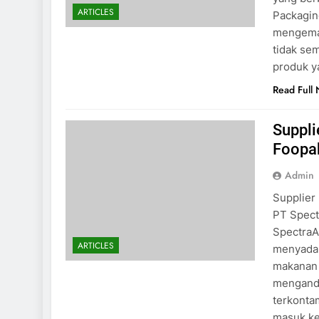
ARTICLES
Packagin
mengema
tidak se
produk y
Read Full
Suppli
Foopa
Admin
Supplier
PT Spect
SpectraA
ARTICLES
menyadar
makanan 
mengand
terkonta
masuk ke