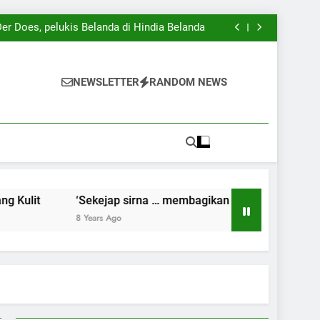
Kenangan dan Harapan’ karya iPan Lasuang
ng) Gambuh, pameran tunggal iPan Lasuang
er Does, pelukis Belanda di Hindia Belanda
Pertunjukan Wayang Kulit
Kenangan dan Harapan’ karya iPan Lasuang
ng) Gambuh, pameran tunggal iPan Lasuang
er Does, pelukis Belanda di Hindia Belanda
NEWSLETTER
RANDOM NEWS
Pertunjukan Wayang Kulit
Kenangan dan Harapan’ karya iPan Lasuang
t
‘Sekejap sirna … membagikan Kenangan dan Harapan’
8 Years Ago