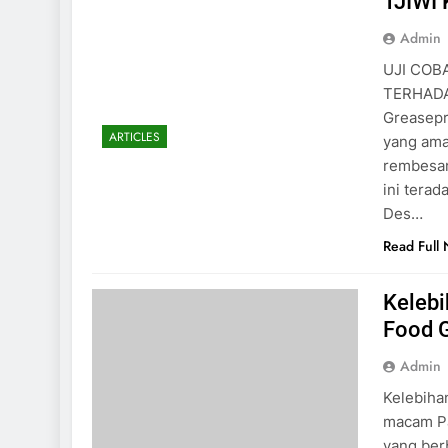
TJIWI
Admin
UJI COB
TERHADAP
Greasepr
ARTICLES
yang ama
rembesan
ini terad
Des…
Read Full
Keleb
Food 
Admin
Kelebiha
macam Pa
yang ber