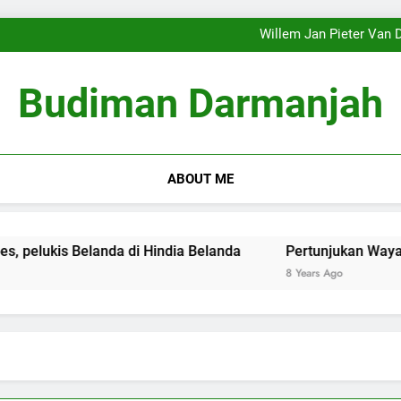
‘Sekejap sirna … membagikan 
Pembingkaian Ulang (Reframi
Willem Jan Pieter Van D
‘Sekejap sirna … membagikan 
Pembingkaian Ulang (Reframi
Budiman Darmanjah
Willem Jan Pieter Van D
‘Sekejap sirna … membagikan 
ABOUT ME
ukis Belanda di Hindia Belanda
Pertunjukan Wayang Kuli
8 Years Ago