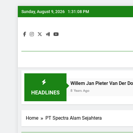
Skip
Sunday, August 9, 2026
1:31:08 PM
to
content
ggal iPan Lasuang
Willem Jan Pieter Van Der Does, pel
8 Years Ago
HEADLINES
Home
PT Spectra Alam Sejahtera