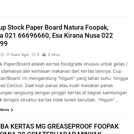
up Stock Paper Board Natura Foopak,
ra 021 66696660, Esa Kirana Nusa 022
199
11 Years Ago
2
2 Mins
k Paper/Board adalah kertas foodgrade khusus untuk gelas /
utamanya dan kemasan makanan dari kertas lainnya. Cup
per/Board ini mengandung “Higum” yang tahan suhu hingga
jad Celcius. Saat kopi panas atau kuah masakan panas
ungan langsung dengan pinggir kertas di bagian sambungan
k terlapis struktur kertas tidak boleh berubah. “Higum”…
 News
OBA KERTAS MG GREASEPROOF FOOPAK