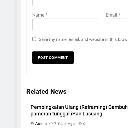
Name
*
Email
*
Save my name, email, and website in this brow
Related News
Pembingkaian Ulang (Reframing) Gambuh
pameran tunggal iPan Lasuang
Admin
7 Years Ago
0