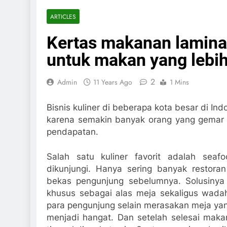
ARTICLES
Kertas makanan lamina
untuk makan yang leb
2
Admin
11 Years Ago
1 Mins
Bisnis kuliner di beberapa kota besar di I
karena semakin banyak orang yang gemar
pendapatan.
Salah satu kuliner favorit adalah seaf
dikunjungi. Hanya sering banyak restor
bekas pengunjung sebelumnya. Solusiny
khusus sebagai alas meja sekaligus wad
para pengunjung selain merasakan meja ya
menjadi hangat. Dan setelah selesai mak