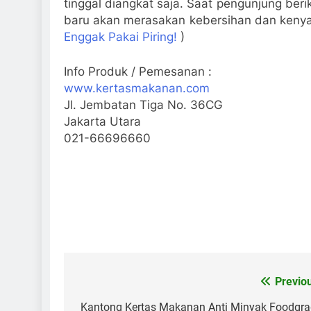
tinggal diangkat saja. Saat pengunjung ber
baru akan merasakan kebersihan dan keny
Enggak Pakai Piring!
)
Info Produk / Pemesanan :
www.kertasmakanan.com
Jl. Jembatan Tiga No. 36CG
Jakarta Utara
021-66696660
Previo
Post
navigation
Kantong Kertas Makanan Anti Minyak Foodgr