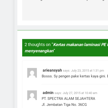
2 thoughts on “
Kertas makanan laminasi PE 
menyenangkan
”
arieansyah
says:
July 23, 2015 at 1:31 pm
Bosss. Sy pengen pake kertas kaya gini.
admin
says:
July 27, 2015 at 10:40 am
PT. SPECTRA ALAM SEJAHTERA
Jl. Jembatan Tiga No. 36CG