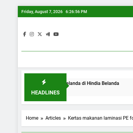
Skip
Friday, August 7, 2026
6:26:56 PM
to
content
an Der Does, pelukis Belanda di Hindia Belanda
Pertunj
8 Years Ag
HEADLINES
Home
Articles
Kertas makanan laminasi PE 