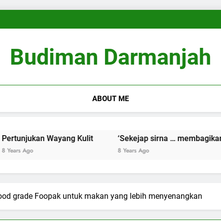
Pembingkaian Ulang (Reframi
Willem Jan Pieter Van D
‘Sekejap sirna … membagikan 
Pembingkaian Ulang (Reframi
Willem Jan Pieter Van D
Budiman Darmanjah
‘Sekejap sirna … membagikan 
ABOUT ME
ukan Wayang Kulit
‘Sekejap sirna … membagikan Kenang
o
8 Years Ago
food grade Foopak untuk makan yang lebih menyenangkan