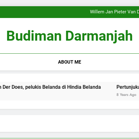
‘Sekejap sirna … membagikan 
Pembingkaian Ulang (Reframi
Willem Jan Pieter Van D
‘Sekejap sirna … membagikan 
Pembingkaian Ulang (Reframi
Budiman Darmanjah
Willem Jan Pieter Van D
‘Sekejap sirna … membagikan 
ABOUT ME
oes, pelukis Belanda di Hindia Belanda
Pertunjukan Way
8 Years Ago