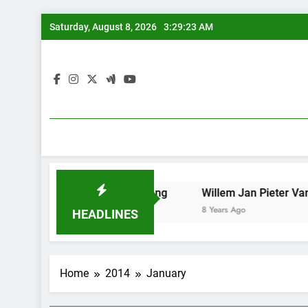
Skip
Saturday, August 8, 2026
3:29:24 AM
to
content
eran tunggal iPan Lasuang
Willem Jan Pieter Van Der D
8 Years Ago
HEADLINES
Home
2014
January