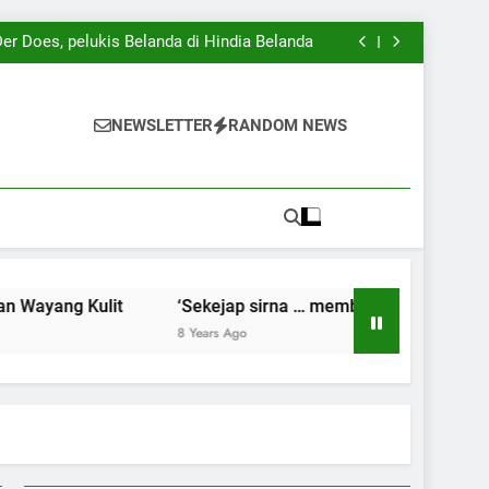
Kenangan dan Harapan’ karya iPan Lasuang
ng) Gambuh, pameran tunggal iPan Lasuang
er Does, pelukis Belanda di Hindia Belanda
Pertunjukan Wayang Kulit
Kenangan dan Harapan’ karya iPan Lasuang
ng) Gambuh, pameran tunggal iPan Lasuang
er Does, pelukis Belanda di Hindia Belanda
NEWSLETTER
RANDOM NEWS
Pertunjukan Wayang Kulit
Kenangan dan Harapan’ karya iPan Lasuang
ang Kulit
‘Sekejap sirna … membagikan Kenangan dan H
8 Years Ago