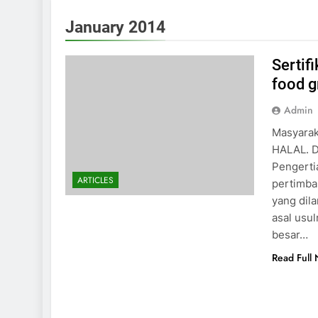
January 2014
Sertif
food 
Admin
Masyarak
HALAL. D
Pengerti
ARTICLES
pertimba
yang dila
asal usu
besar…
Read Full