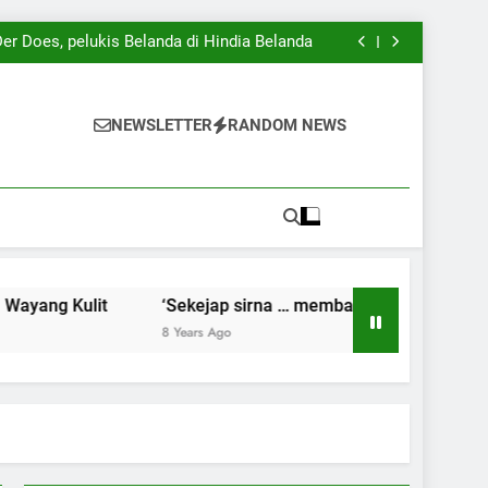
Kenangan dan Harapan’ karya iPan Lasuang
ng) Gambuh, pameran tunggal iPan Lasuang
er Does, pelukis Belanda di Hindia Belanda
Pertunjukan Wayang Kulit
Kenangan dan Harapan’ karya iPan Lasuang
ng) Gambuh, pameran tunggal iPan Lasuang
er Does, pelukis Belanda di Hindia Belanda
NEWSLETTER
RANDOM NEWS
Pertunjukan Wayang Kulit
Kenangan dan Harapan’ karya iPan Lasuang
g Kulit
‘Sekejap sirna … membagikan Kenangan dan Har
8 Years Ago