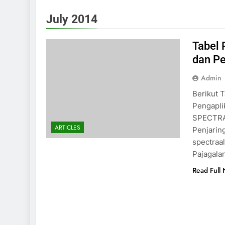
July 2014
Tabel 
dan P
Admin
Berikut 
Pengaplik
SPECTRA
ARTICLES
Penjarin
spectraa
Pajagala
Read Full