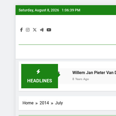
Skip
Saturday, August 8, 2026
1:06:39 PM
to
content
an tunggal iPan Lasuang
Willem Jan Pieter Van Der Doe
8 Years Ago
HEADLINES
Home
2014
July