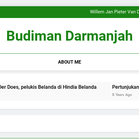
‘Sekejap sirna … membagikan 
Pembingkaian Ulang (Reframi
Willem Jan Pieter Van D
‘Sekejap sirna … membagikan 
Pembingkaian Ulang (Reframi
Budiman Darmanjah
Willem Jan Pieter Van D
‘Sekejap sirna … membagikan 
ABOUT ME
s, pelukis Belanda di Hindia Belanda
Pertunjukan Wayan
8 Years Ago