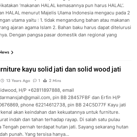
ikatakan ‘makanan HALAL kemasannya pun harus HALAL’.
an HALAL menurut Majelis Ulama Indonesia mengacu pada 2
ngan utama yaitu : 1. tidak mengandung bahan atau makanan
rang ajaran agama Islam 2. Bahan baku harus dapat ditelurusi
lnya. Dengan pangsa pasar domestik dan regional yang
 News
rniture kayu solid jati dan solid wood jati
13 Years Ago
1
2 Mins
lidwood, H/P +62811897888, email
armansjah@gmail.com, pin BB 28457FBF dan Erfin H/P
676869, phone 62214612738, pin BB 24C5D77F Kayu jati
rkenal akan keindahan dan kekuatannya untuk furniture.
urat indah dan tahan terhadap rayap. Di salah satu pulau
a Tengah pernah terdapat hutan jati. Sayang sekarang hutan
sudah punah. Yang tersisa hanya…