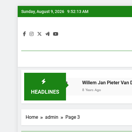
Skip
Sunday, August 9, 2026
9:52:13 AM
to
content
tunggal iPan Lasuang
Willem Jan Pieter Van Der Does, 
8 Years Ago
HEADLINES
Home
admin
Page 3