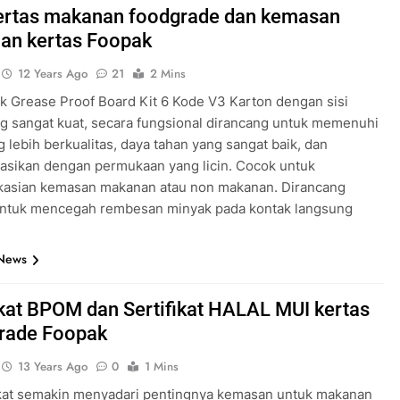
kertas makanan foodgrade dan kemasan
an kertas Foopak
12 Years Ago
21
2 Mins
k Grease Proof Board Kit 6 Kode V3 Karton dengan sisi
ng sangat kuat, secara fungsional dirancang untuk memenuhi
g lebih berkualitas, daya tahan yang sangat baik, dan
asikan dengan permukaan yang licin. Cocok untuk
kasian kemasan makanan atau non makanan. Dirancang
ntuk mencegah rembesan minyak pada kontak langsung
…
 News
ikat BPOM dan Sertifikat HALAL MUI kertas
grade Foopak
13 Years Ago
0
1 Mins
at semakin menyadari pentingnya kemasan untuk makanan