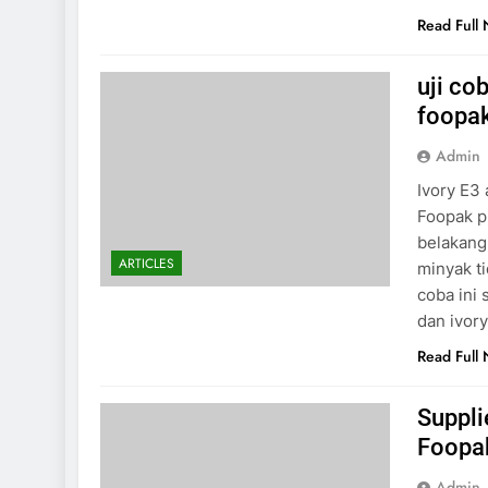
Read Full
uji co
foopa
Admin
Ivory E3 
Foopak p
belakang
ARTICLES
minyak ti
coba ini
dan ivor
Read Full
Suppli
Foopa
Admin