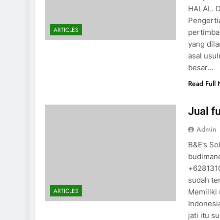
HALAL. D
Pengerti
ARTICLES
pertimba
yang dila
asal usu
besar…
Read Full
Jual fu
Admin
B&E’s So
budimand
+6281310
sudah te
ARTICLES
Memiliki 
Indonesi
jati itu 