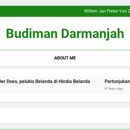
‘Sekejap sirna … membagikan 
Pembingkaian Ulang (Reframi
Willem Jan Pieter Van D
‘Sekejap sirna … membagikan 
Pembingkaian Ulang (Reframi
Budiman Darmanjah
Willem Jan Pieter Van D
‘Sekejap sirna … membagikan 
ABOUT ME
pelukis Belanda di Hindia Belanda
Pertunjukan Wayang K
8 Years Ago