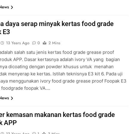
 News
ba daya serap minyak kertas food grade
k E3
13 Years Ago
0
2 Mins
adalah salah satu jenis kertas food grade grease proof
roduk APP. Dasar kertasnya adalah ivory VA yang bagian
nya dicoating dengan powder khusus untuk menahan
dak menyerap ke kertas. Istilah teknisnya E3 kit 6. Pada uji
 saya menggunakan ivory food grade grease proof Foopak E3
y foodgrade foopak VA….
 News
er kemasan makanan kertas food grade
k APP
13 Years Ago
1
3 Mins