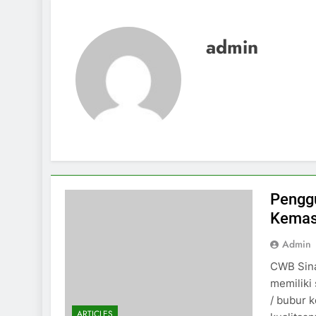
admin
Penggu
Kemas
Admin
CWB Sina
memiliki 
/ bubur k
ARTICLES