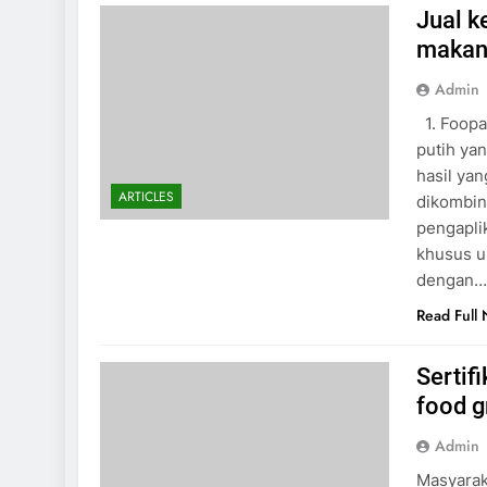
Jual 
makan
Admin
1. Foopa
putih ya
hasil yan
ARTICLES
dikombin
pengapli
khusus u
dengan
Read Full
Sertif
food 
Admin
Masyarak