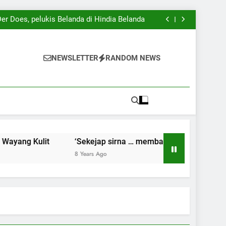
Kenangan dan Harapan’ karya iPan Lasuang
ng) Gambuh, pameran tunggal iPan Lasuang
er Does, pelukis Belanda di Hindia Belanda
Pertunjukan Wayang Kulit
Kenangan dan Harapan’ karya iPan Lasuang
ng) Gambuh, pameran tunggal iPan Lasuang
er Does, pelukis Belanda di Hindia Belanda
NEWSLETTER
RANDOM NEWS
Pertunjukan Wayang Kulit
Kenangan dan Harapan’ karya iPan Lasuang
ulit
‘Sekejap sirna … membagikan Kenangan dan Harapa
8 Years Ago