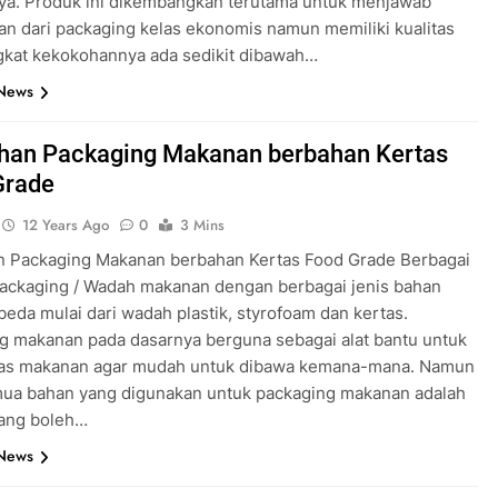
nya. Produk ini dikembangkan terutama untuk menjawab
an dari packaging kelas ekonomis namun memiliki kualitas
ngkat kekokohannya ada sedikit dibawah…
 News
ihan Packaging Makanan berbahan Kertas
Grade
12 Years Ago
0
3 Mins
n Packaging Makanan berbahan Kertas Food Grade Berbagai
ckaging / Wadah makanan dengan berbagai jenis bahan
beda mulai dari wadah plastik, styrofoam dan kertas.
g makanan pada dasarnya berguna sebagai alat bantu untuk
s makanan agar mudah untuk dibawa kemana-mana. Namun
mua bahan yang digunakan untuk packaging makanan adalah
ang boleh…
 News