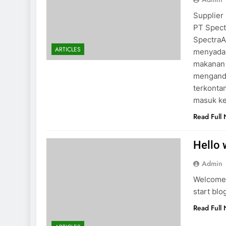
Supplier
PT Spect
SpectraA
ARTICLES
menyadar
makanan 
mengand
terkonta
masuk ke
Read Full
Hello 
Admin
Welcome t
start blo
Read Full