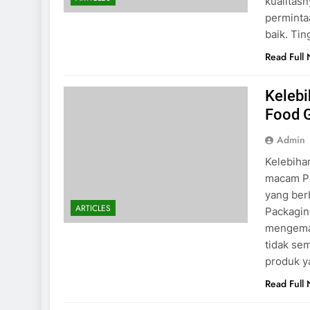
kualitas
perminta
baik. Ti
Read Full
Keleb
Food 
Admin
Kelebiha
macam Pa
yang ber
ARTICLES
Packagin
mengema
tidak se
produk y
Read Full